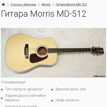
Статьи о брэндах
Morris
Гитара Morris MD-512
Гитара Morris MD-512
Спецификация:
Тип корпуса: дредноут
Верхняя дека: ель
Задняя дека и обечайки:
махагон
Гриф: махагон
Накладка на грифе: