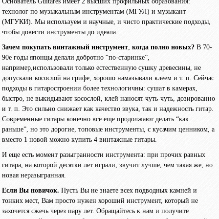
Основатель
Guitares
имеет 2 высших профильных образования:
технолог по музыкальным инструментам (МГУЛ) и музыкант
(МГУКИ). Мы используем и научные, и чисто практические подходы,
чтобы довести инструменты до идеала.
Зачем покупать винтажный инструмент
,
когда полно новых?
В 70-
90е годы японцы делали добротно “по-старинке”,
например,использовали только естественную сушку древесины, не
допускали косослой на грифе, хорошо намазывали клеем и т. п. Сейчас
подходы в гитаростроении более технологичны: сушат в камерах,
быстро, не выкидывают косослой, клей наносят чуть-чуть, дозированно
и т. п. Это сильно снижает как качество звука, так и надежность гитар.
Современные гитары конечно все еще продолжают делать “как
раньше”, но это дорогие, топовые инструменты, с кусачим ценником, а
вместо 1 новой можно купить 4 винтажные гитары.
И еще есть момент разыгранности инструмента: при прочих равных
гитара, на которой десятки лет играли, звучит лучше, чем такая же, но
новая неразыгранная.
Если Вы новичок.
Пусть Вы не знаете всех подводных камней и
тонких мест, Вам просто нужен хороший инструмент, который не
захочется сжечь через пару лет. Обращайтесь к нам и получите