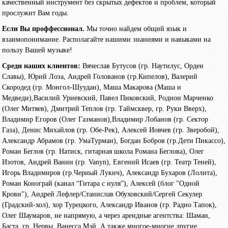
качественный инструмент без скрытых дефектов и проблем, который
прослужит Вам годы.
Если Вы проффессионал.
Мы точно найдем общий язык и
взаимопонимание. Располагайте нашими знаниями и навыками на
пользу Вашей музыке!
Среди наших клиентов:
Вячеслав Бутусов (гр. Наутилус, Орден
Славы), Юрий Лоза, Андрей Голованов (гр.Кипелов), Валерий
Скородед (гр. Монгол-Шуудан), Маша Макарова (Маша и
Медведи),Василий Уриевский, Павел Пиковский, Родион Марченко
(Олег Митяев), Дмитрий Теплов (гр. Таймсквер, гр. Руки Вверх),
Владимир Егоров (Олег Газманов),Владимир Лобанов (гр. Сектор
Газа), Денис Михайлов (гр. Обе-Рек), Алексей Иовчев (гр. Зверобой),
Александр Абрамов (гр. УмаТурман), Богдан Бобров (гр.Дети Пикассо),
Роман Беглов (гр. Натиск, гитарная школа Романа Беглова), Олег
Изотов, Андрей Ванин (гр. Vanyn), Евгений Исаев (гр. Театр Теней),
Игорь Владимиров (гр.Черный Лукич), Александр Бухаров (Лолита),
Роман Конограй (канал “Гитара с нуля”), Алексей (блог "Одной
Крови"), Андрей Лефлер/Станислав Обуховский/Сергей Секулер
(Градский-хол), хор Турецкого, Александр Иванов (гр. Радио Тапок),
Олег Шаумаров, не напрямую, а через арендные агентства: Шаман,
Баста, гр. Нервы, Ванесса Мэй. А также многое-многие другие