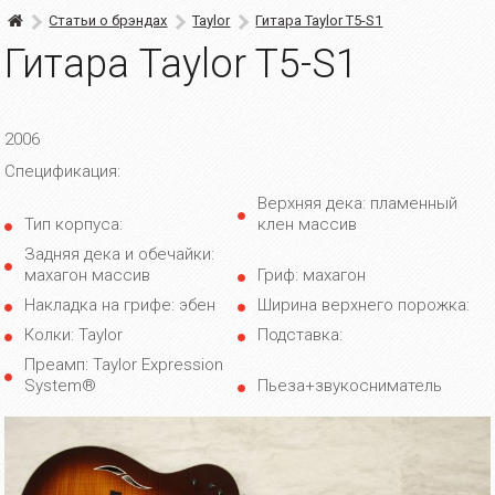
Статьи о брэндах
Taylor
Гитара Taylor T5-S1
Гитара Taylor T5-S1
2006
Спецификация:
Верхняя дека: пламенный
Тип корпуса:
клен массив
Задняя дека и обечайки:
махагон массив
Гриф: махагон
Накладка на грифе: эбен
Ширина верхнего порожка:
Колки: Taylor
Подставка:
Преамп: Taylor Expression
System®
Пьеза+звукосниматель