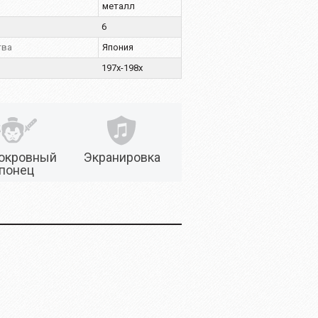
металл
6
тва
Япония
197х-198х
окровный
Экранировка
понец