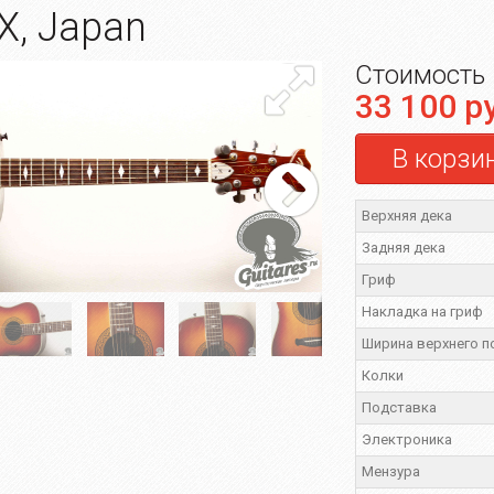
X, Japan
Стоимость
33 100 р
В корзи
Верхняя дека
Задняя дека
Гриф
Накладка на гриф
Ширина верхнего 
Колки
Подставка
Электроника
Мензура