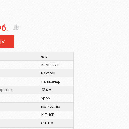
уб.
ну
ель
композит
махагон
палисандр
порожка
42 мм
хром
палисандр
KLT-10B
650 мм