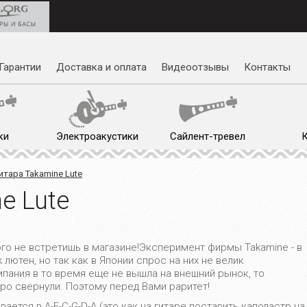
Гарантии
Доставка и оплата
Видеоотзывы
Контакты
ки
Электроакустики
Сайлент-тревел
итара Takamine Lute
e Lute
го не встретишь в магазине!Эксперимент фирмы Takamine - в
лютен, но так как в Японии спрос на них не велик
омпания в то время еще не вышла на внешний рынок, то
ро свернули. Поэтому перед Вами раритет!
ается в A-E-C-G-D-A (это как на гитаре поставить каподастр на