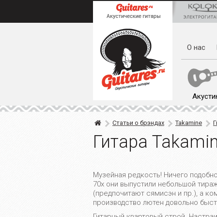
О нас
Акусти
Статьи о брэндах
Takamine
Г
Гитара Takamin
Музейная редкость! Ничего подобно
70х они выпустили небольшой тираж 
(предпочитают сямисэн и пр.), а к
производство лютен довольно быст
Гитарный квартовый строй. Настраив