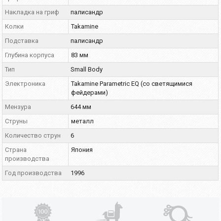
Накладка на гриф
палисандр
Колки
Takamine
Подставка
палисандр
Глубина корпуса
83 мм
Тип
Small Body
Электроника
Takamine Parametric EQ (со светящимися
фейдерами)
Мензура
644 мм
Струны
металл
Количество струн
6
Страна
Япония
производства
Год производства
1996