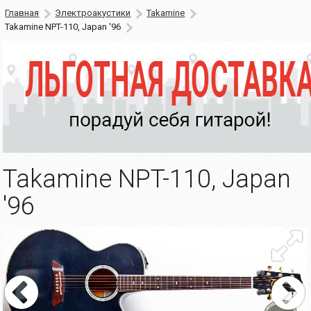
Главная
Электроакустики
Takamine
Takamine NPT-110, Japan '96
Takamine NPT-110, Japan
'96