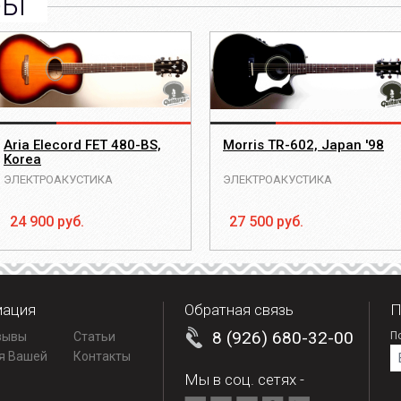
ры
Aria Elecord FET 480-BS,
Morris TR-602, Japan '98
Korea
ЭЛЕКТРОАКУСТИКА
ЭЛЕКТРОАКУСТИКА
24 900 руб.
27 500 руб.
ация
Обратная связь
П
8 (926) 680-32-00
зывы
Статьи
По
E
я Вашей
Контакты
Мы в соц. сетях -