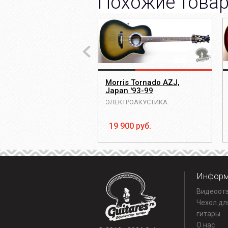
Похожие това
Morris Tornado AZJ,
Japan '93-99
ЭЛЕКТРОАКУСТИКА.
19 900 руб.
Информ
Видеоот
Чехол дл
гитары
О нас