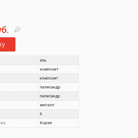
уб.
ну
ель
композит
композит
палисандр
палисандр
металл
6
тва
Корея