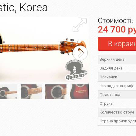
ic, Korea
Стоимость
24 700 р
В корзи
Верхняя дека
Задняя дека
Обечайки
Накладка на гриф
Подставка
Струны
Количество струн
Страна производс