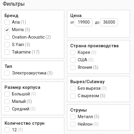
Фильтры
Бренд
Цена
Aria
(1)
от
до
Morris
(5)
Ovation-Acoustic
(2)
S.Yairi
(3)
Страна производства
Takamine
(17)
Корея
(0)
США
(0)
Тип
Япония
(5)
Электроакустика
(5)
Вырез/Cutaway
Размер корпуса
Без выреза
(0)
Большой
(0)
С вырезом
(5)
Малый
(5)
Средний
(0)
Струны
Металл
(5)
Количество струн
Нейлон
(0)
12
(0)